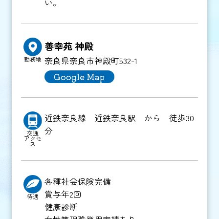
い。
善幸苑 神殿
奈良県奈良市神殿町532-1
勤務地
Google Map
近鉄奈良線 近鉄奈良駅 から 徒歩30
分
交通
アクセ
ス
各種社会保険完備
賞与年2回
待遇
健康診断