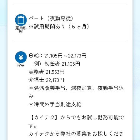
パート（夜勤専従）
※試用期間あり（６ヶ月）
雇用形
態
日給：21,105円～22,173円
例）初任者 21,105円
給与
実務者 21,563円
介福士 22,173円
＊処遇改善手当、深夜加算、夜勤手当込
み
＊時間外手当別途支給
【カイテク】からでもお試し勤務可能で
す。
カイテクから弊社の募集をお探しくださ