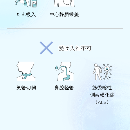
たん吸入
中心静脈栄養
気管切開
鼻腔経管
筋委縮性
側索硬化症
（ALS）