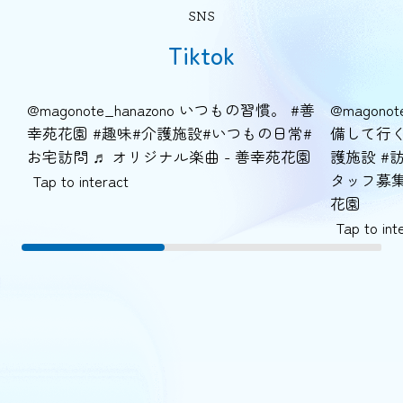
SNS
Tiktok
@magonote_hanazono
いつもの習慣。
#善
@magonot
幸苑花園
#趣味
#介護施設
#いつもの日常
#
備して行
お宅訪問
♬ オリジナル楽曲 - 善幸苑花園
護施設
#
タッフ募
Tap to interact
花園
Tap to int