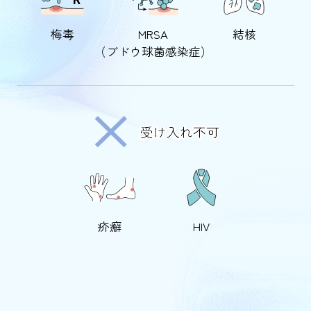
梅毒
MRSA
結核
（ブドウ球菌感染症）
疥癬
HIV