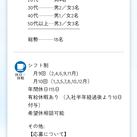
30代┈┈┈男2／女3名
40代┈┈┈男1／女2名
50代以上┈男3／女3名
￣￣￣￣￣￣￣￣￣￣
総勢┈┈┈18名
シフト制
月9回（2,4,6,9,11月)
休日・
休暇
月10回（1,3,5,7,8,10,12月）
年間休日115日
有給休暇あり （入社半年経過後より10日
付与）
希望休相談可能
その他:
【応募について】