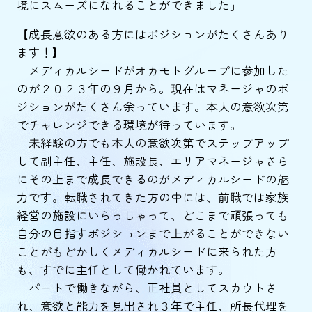
境にスムーズになれることができました」
【成長意欲のある方にはポジションがたくさんあり
ます！】
メディカルシードがオカモトグループに参加した
のが２０２３年の９月から。現在はマネージャのポ
ジションがたくさん余っています。本人の意欲次第
でチャレンジできる環境が待っています。
未経験の方でも本人の意欲次第でステップアップ
して副主任、主任、施設長、エリアマネージャさら
にその上まで成長できるのがメディカルシードの魅
力です。転職されてきた方の中には、前職では家族
経営の施設にいらっしゃって、どこまで頑張っても
自分の目指すポジションまで上がることができない
ことがもどかしくメディカルシードに来られた方
も、すでに主任として働かれています。
パートで働きながら、正社員としてスカウトさ
れ、意欲と能力を見出され３年で主任、所長代理を