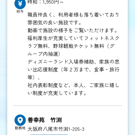
時給：1,950円～
給与
職員仲良く、利用者様も落ち着いており
雰囲気の良い施設です。
動画で施設の様子をご覧いただけます。
福利厚生が充実していてフィットネスク
ラブ無料、野球観戦チケット無料（グ
ループ内抽選）
ディズニーランド入場券補助、家族の思
い出応援制度（年２万まで、食事・旅行
等）、
社内表彰制度など、本人、ご家族に嬉し
い制度が充実しています。
善幸苑 竹渕
大阪府八尾市竹渕1-205-3
勤務地