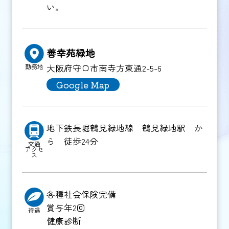
い。
善幸苑緑地
大阪府守口市南寺方東通2-5-6
勤務地
Google Map
地下鉄長堀鶴見緑地線 鶴見緑地駅 か
ら 徒歩24分
交通
アクセ
ス
各種社会保険完備
賞与年2回
待遇
健康診断