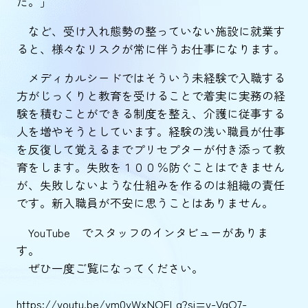
た。」
など、受け入れ態勢の整っていない施設に就業す
ると、様々なリスクが常に伴うお仕事になります。
メディカルシードではそういう未経験で入職する
方がじっくりと教育を受けることで着実に実務の経
験を積むことができる制度を整え、介護に従事する
人を増やそうとしています。経験の浅い職員が仕事
を反復して覚えるまでプリセプターが付き添って教
育をします。失敗を１００％防ぐことはできません
が、失敗しないような仕組みを作るのは組織の責任
です。新入職員が不安に思うことはありません。
YouTube でスタッフのインタビューがありま
す。
ぜひ一度ご覧になってください。
https://youtu.be/vm0vWxNOELg?si=y-VgO7-