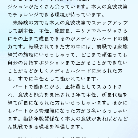
ジションがたくさん余っています。本人の意欲次第
でチャレンジできる環境が待っています。
未経験の方でも本人の意欲次第でステップアップ
して副主任、主任、施設長、エリアマネージャさら
にその上まで成長できるのがメディカルシードの魅
力です。転職されてきた方の中には、前職では家族
経営の施設にいらっしゃって、どこまで頑張っても
自分の目指すポジションまで上がることができない
ことがもどかしくメディカルシードに来られた方
も、すでに主任として働かれています。
パートで働きながら、正社員としてスカウトさ
れ、意欲と能力を見出され３年で主任、所長代理を
経て所長になられた方もいらっしゃいます。ほかに
もパートから管理職になった方が３名いらっしゃい
ます。勤続年数関係なく本人の意欲があればどんど
ん挑戦できる環境を準備します。