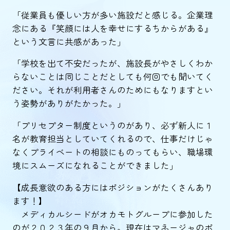
「従業員も優しい方が多い施設だと感じる。企業理
念にある『笑顔には人を幸せにするちからがある』
という文言に共感があった」
「学校を出て不安だったが、施設長がやさしくわか
らないことは同じことだとしても何回でも聞いてく
ださい。それが利用者さんのためにもなりますとい
う姿勢がありがたかった。」
「プリセプター制度というのがあり、必ず新人に１
名が教育担当としていてくれるので、仕事だけじゃ
なくプライベートの相談にものってもらい、職場環
境にスムーズになれることができました」
【成長意欲のある方にはポジションがたくさんあり
ます！】
メディカルシードがオカモトグループに参加した
のが２０２３年の９月から。現在はマネージャのポ