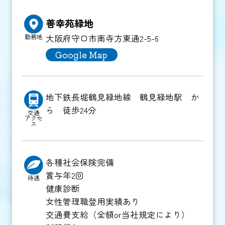
善幸苑緑地
大阪府守口市南寺方東通2-5-6
勤務地
Google Map
地下鉄長堀鶴見緑地線 鶴見緑地駅 か
ら 徒歩24分
交通
アクセ
ス
各種社会保険完備
賞与年2回
待遇
健康診断
女性管理職登用実績あり
交通費支給（全額or当社規定により）