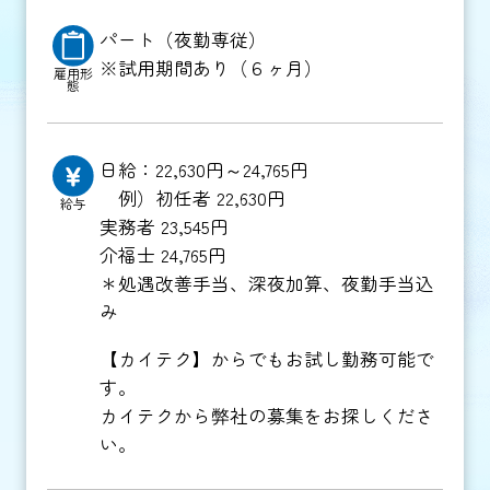
パート（夜勤専従）
※試用期間あり（６ヶ月）
雇用形
態
日給：22,630円～24,765円
例）初任者 22,630円
給与
実務者 23,545円
介福士 24,765円
＊処遇改善手当、深夜加算、夜勤手当込
み
【カイテク】からでもお試し勤務可能で
す。
カイテクから弊社の募集をお探しくださ
い。