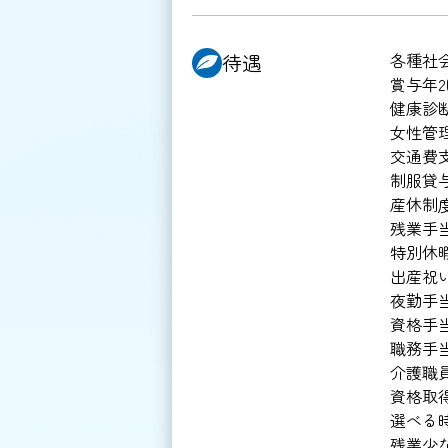
待遇
各種社
賞与年2
健康診
女性管
交通費
制服貸
産休制
残業手
特別休
出産祝
夜勤手
資格手
職務手
介護職
資格取
選べる
残業少