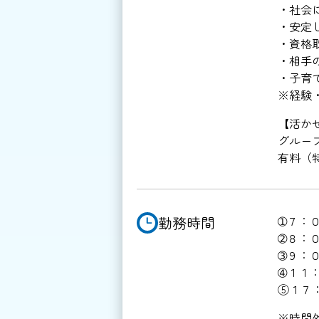
・社会
・安定
・資格
・相手
・子育
※経験
【活か
グルー
有料（
勤務時間
➀７：０
➁８：０
➂９：０
➃１１：
⑤１７
※時間