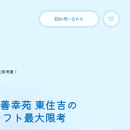
お問い合わせ
大限考慮！
】善幸苑 東住吉の
シフト最大限考