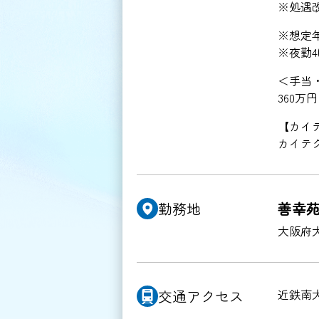
※処遇改
※想定年収
※夜勤
＜手当
360万
【カイ
カイテ
勤務地
善幸
大阪府
交通
アクセス
近鉄南