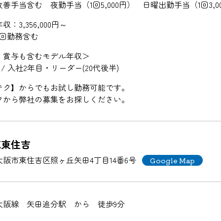
善手当含む 夜勤手当（1回5,000円） 日曜出勤手当（1回3,0
：3,356,000円～
4回勤務含む
・賞与も含むモデル年収＞
円 / 入社2年目・リーダー(20代後半)
テク】からでもお試し勤務可能です。
クから弊社の募集をお探しください。
苑東住吉
大阪市東住吉区照ヶ丘矢田4丁目14番6号
Google Map
大阪線 矢田追分駅 から 徒歩9分