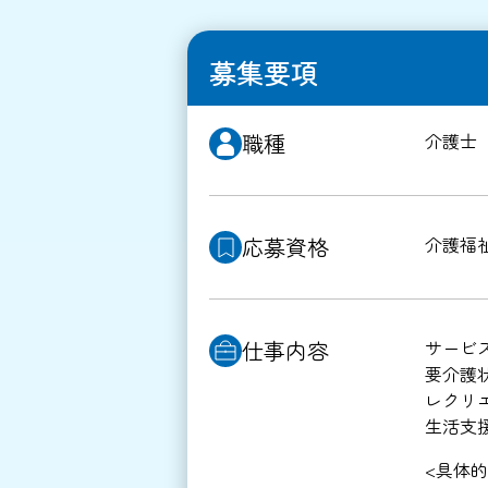
募集要項
職種
介護士
応募資格
介護福
仕事内容
サービ
要介護
レクリ
生活支
<具体的