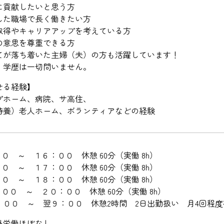
に貢献したいと思う方
した職場で長く働きたい方
取得やキャリアアップを考えている方
の意思を尊重できる方
てが落ち着いた主婦（夫）の方も活躍しています！
・学歴は一切問いません。
せる経験】
プホーム、病院、サ高住、
特養）老人ホーム、ボランティアなどの経験
０ ～ １６：００ 休憩 60分（実働 8h）
０ ～ １７：００ 休憩 60分（実働 8h）
０ ～ １８：００ 休憩 60分（実働 8h）
００ ～ ２０：００ 休憩 60分（実働 8h）
：００ ～ 翌９：００ 休憩2時間 2日出勤扱い 月4回程
外労働ほぼなし