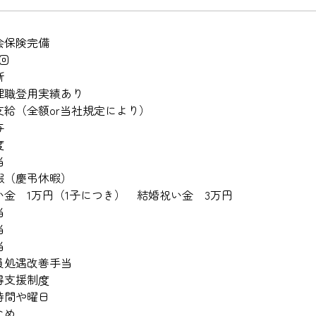
会保険完備
回
断
理職登用実績あり
支給（全額or当社規定により）
与
度
当
暇（慶弔休暇）
い金 1万円（1子につき） 結婚祝い金 3万円
当
当
当
員処遇改善手当
得支援制度
時間や曜日
なめ