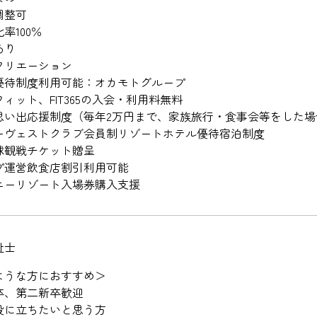
調整可
率100％
あり
クリエーション
優待制度利用可能：オカモトグループ
ィット、FIT365の入会・利用料無料
思い出応援制度（毎年2万円まで、家族旅行・食事会等をした場
ーヴェストクラブ会員制リゾートホテル優待宿泊制度
球観戦チケット贈呈
プ運営飲食店割引利用可能
ニーリゾート入場券購入支援
祉士
ような方におすすめ＞
卒、第二新卒歓迎
役に立ちたいと思う方