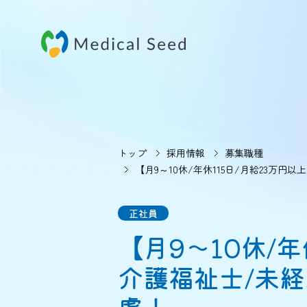
トップ
採用情報
募集職種
【月9～10休/年休115日/月給23万
正社員
【月9～10休/
介護福祉士/未