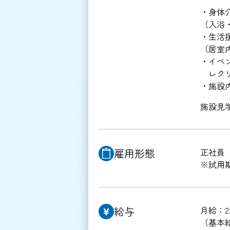
・身体
（入浴
・生活
（居室
・イベ
レクリ
・施設
施設見
雇用形態
正社員
※試用
給与
月給：22
（基本給