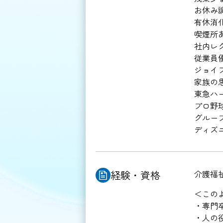
お休み
有休消化
喫煙所
社内レ
従業員
ジョイフ
家族の
東急ハ
プロ野
グルー
ディズ
経験・
資格
介護福
＜この
・専門
・人の