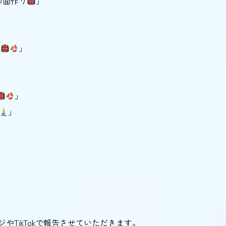
の面作り
」
き
」
」
」
」
やTikTokで報告させていただきます。