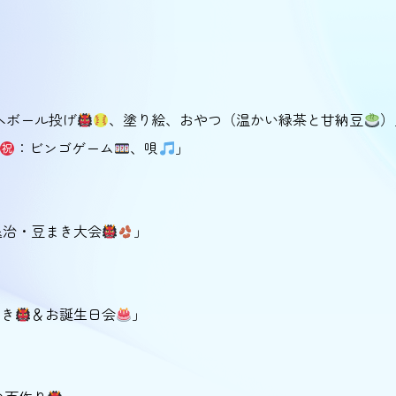
」
へボール投げ
、塗り絵、おやつ（温かい緑茶と甘納豆
：ビンゴゲーム
、唄
」
退治・豆まき大会
」
まき
＆お誕生日会
」