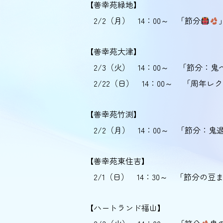
【善幸苑緑地】
2/2（月） 14：00～ 「節分
【善幸苑大津】
2/3（火） 14：00～ 「節分：鬼
2/22（日） 14：00～ 「周年レク
【善幸苑竹渕】
2/2（月） 14：00～ 「節分：鬼
【善幸苑東住吉】
2/1（日） 14：30～ 「節分の豆
【ハートランド福山】