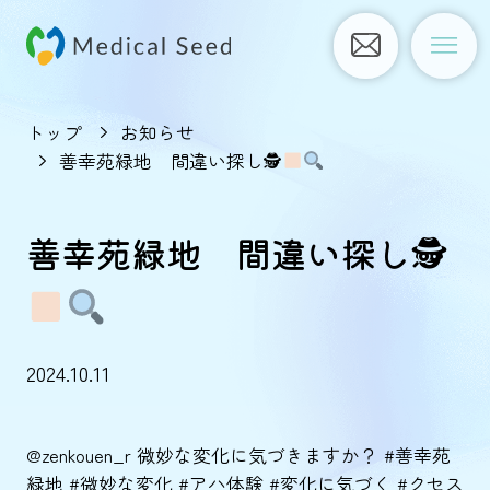
トップ
お知らせ
善幸苑緑地 間違い探し🕵
善幸苑緑地 間違い探し🕵
2024.10.11
@zenkouen_r
微妙な変化に気づきますか？
#善幸苑
緑地
#微妙な変化
#アハ体験
#変化に気づく
#クセス