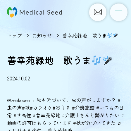
トップ
お知らせ
善幸苑緑地 歌うま
善幸苑緑地 歌うま
2024.10.02
@zenkouen_r
秋も近づいて、虫の声がしますか？
#
虫の声
#歌
#カラオケ
#歌うま
#介護施設
#いつもの日
常
#サ高住
#善幸苑緑地
#介護士さんと繋がりたい
#
動画の許可はもらっています
#秋が近づいてきた
♬
オリジナル楽曲 – 善幸苑緑地