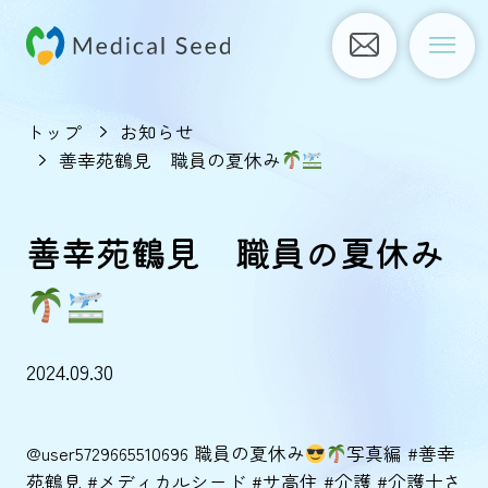
トップ
お知らせ
善幸苑鶴見 職員の夏休み
善幸苑鶴見 職員の夏休み
2024.09.30
@user5729665510696
職員の夏休み
写真編
#善幸
苑鶴見
#メディカルシード
#サ高住
#介護
#介護士さ