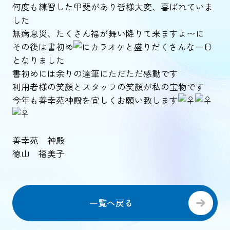
何度も練習した甲斐があり皆様大変、喜ばれていま
した
無病息災、たくさん福が舞い降りて来ますよ〜に
その後は書初め
にカラオケ
と盛りだくさんな一日
となりました
書初めには余りの達筆にただただ感動です
利用者様の笑顔とスタッフの笑顔が私の宝物です
今年も善幸苑神殿を宜しくお願い致します
善幸苑 神殿
徳山 福美子
一覧へ戻る