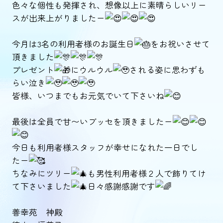
色々な個性も発揮され、想像以上に素晴らしいリー
スが出来上がりましたー
今月は3名の利用者様のお誕生日
をお祝いさせて
頂きました
プレゼント
にウルウル
される姿に思わずも
らい泣き
皆様、いつまでもお元気でいて下さいね
最後は全員で甘〜いブッセを頂きましたー
今日も利用者様スタッフが幸せになれた一日でし
たー
ちなみにツリー
も男性利用者様２人で飾りてけ
て下さいました
日々感謝感謝です
善幸苑 神殿