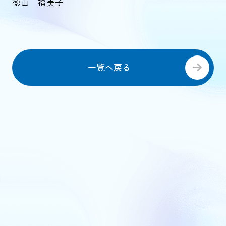
徳山 福美子
一覧へ戻る