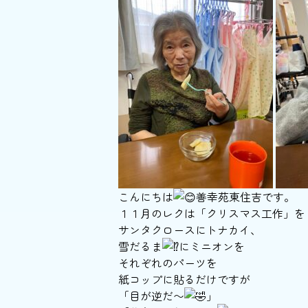
こんにちは
善幸苑東住吉です。
１１月のレクは「クリスマス工作」を
サンタクロースにトナカイ、
雪だるま
にミニオンを
それぞれのパーツを
紙コップに貼るだけですが
「目が逆だ〜
」